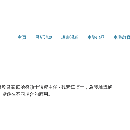
主頁
最新消息
證書課程
桌樂出品
桌遊教
務及家庭治療碩士課程主任 - 魏素華博士，為我地講解一
」桌遊在不同場合的應用。