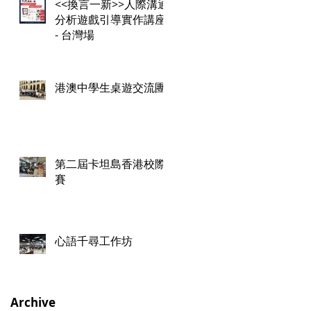
<<換言一新>>人際溝通
分析遊戲引導實作講座
- 台灣場
港澳中學生桌遊交流團
第二屆卡坦島香港校際
賽
心語千尋工作坊
Archive