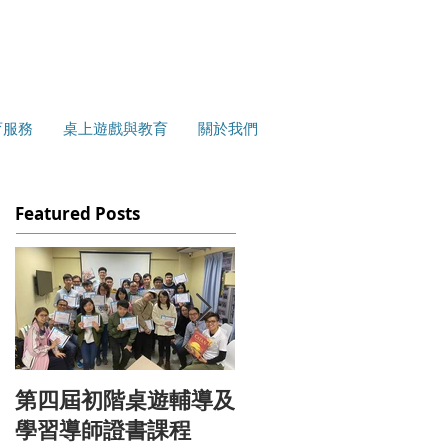
育服務
桌上遊戲與教育
關於我們
Featured Posts
第四屆初階桌遊輔導及
<<換言一新>>人際溝
學習導師證書課程
通分析遊戲引導實作