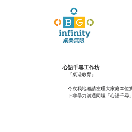
心語千尋工作坊
『桌遊教育』
今次我地邀請左理大家庭本位實
下非暴力溝通同埋「心語千尋