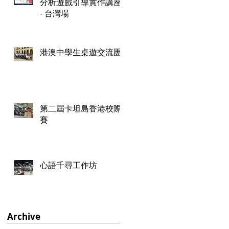
分析遊戲引導實作講座
- 台灣場
港澳中學生桌遊交流團
第二屆卡坦島香港校際
賽
心語千尋工作坊
Archive