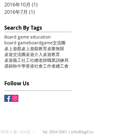
2016年10月
(1)
1 篇文章
2016年7月
(1)
1 篇文章
Search By Tags
Board game education
board game
boardgame
交流團
桌上遊戲
桌上遊戲教育
桌樂無限
桌遊交流團
桌遊介入
桌遊教育
桌遊義工
社工
社總
老師
職業訓練局
裘錦秋中學
香港社會工作者總工會
Follow Us
角大廈 1404室 ｜
Tel. 3954 5967 |
info@bgif.co