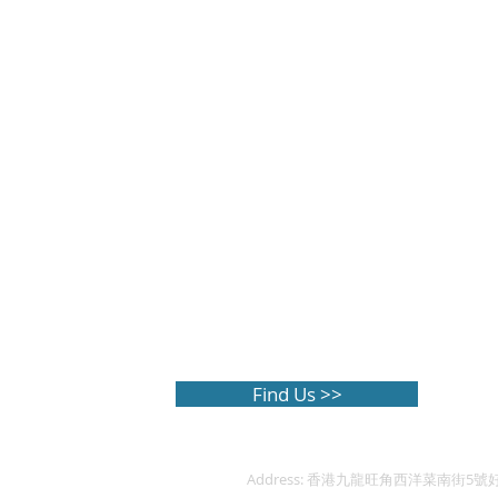
Find Us >>
Address:
香港九龍旺角西洋菜南街5號好望