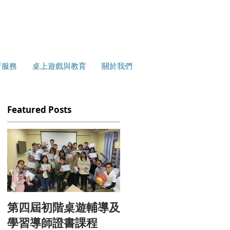
育服務
桌上遊戲與教育
關於我們
Featured Posts
極
能
第四屆初階桌遊輔導及
<<換言一新>>人際溝
學習導師證書課程
通分析遊戲引導實作