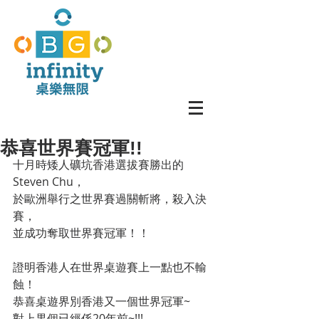
恭喜世界賽冠軍!!
十月時矮人礦坑香港選拔賽勝出的
Steven Chu，
於歐洲舉行之世界賽過關斬將，殺入決
賽，
並成功奪取世界賽冠軍！！
證明香港人在世界桌遊賽上一點也不輸
蝕！
恭喜桌遊界別香港又一個世界冠軍~
對上果個已經係20年前~!!!