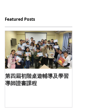
Featured Posts
第四屆初階桌遊輔導及學習
<<換言一新>
導師證書課程
遊戲引導實作講